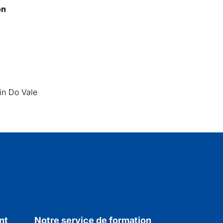
on
n
in Do Vale
nt
Notre service de formation